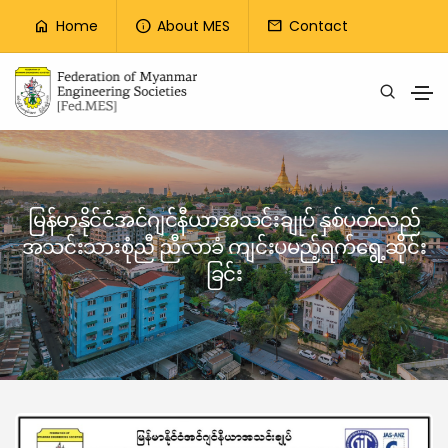
Top Menu
Home
About MES
Contact
home
info
mail
Skip to main content
မြန်မာနိုင်ငံအင်ဂျင်နီယာအသင်းချုပ် နှစ်ပတ်လည်
အသင်းသားစုံညီ ညီလာခံ ကျင်းပမည့်ရက်ရွေ့ဆိုင်း
ခြင်း