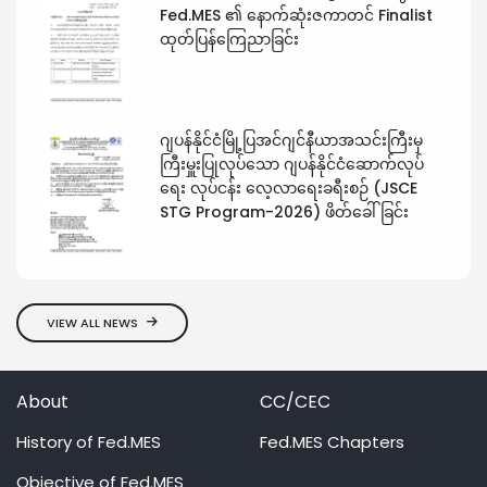
Fed.MES ၏ နောက်ဆုံးဇကာတင် Finalist
ထုတ်ပြန်ကြေညာခြင်း
ဂျပန်နိုင်ငံမြို့ပြအင်ဂျင်နီယာအသင်းကြီးမှ
ကြီးမှူးပြုလုပ်သော ဂျပန်နိုင်ငံဆောက်လုပ်
ရေး လုပ်ငန်း လေ့လာရေးခရီးစဉ် (JSCE
STG Program-2026) ဖိတ်ခေါ်ခြင်း
VIEW ALL NEWS
About
CC/CEC
History of Fed.MES
Fed.MES Chapters
Objective of Fed.MES